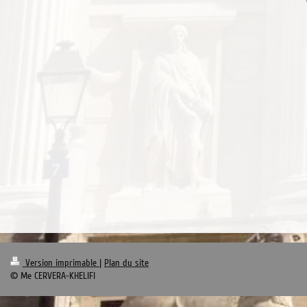
Version imprimable
|
Plan du site
© Me CERVERA-KHELIFI