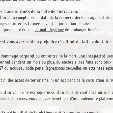
les 3 ans suivants de la date de l’infraction.
d’un an à compter de la date de la dernière décision ayant statué 
es et intérêts formée devant la juridiction pénale.
a possibilité en cas
de motif légitime
de prolonger le délai.
 si vous avez subi un préjudice résultant de faits volontaires
n
dommage corporel
ou ont entraîné la mort, une
incapacité pe
sonnel
pendant un mois ou plus, ou encore si ces faits sont ceux r
-27 du nouveau code pénal (agressions sexuelles ou atteintes sexu
t ni des actes de terrorisme, ni un accident de la circulation surv
me d'un vol, d'une escroquerie ou d'un abus de confiance ou sub
 moins d'un mois, vous pouvez bénéficier d'une indemnité plafonn
de la nationalité de la victime sont à prendre en compte :