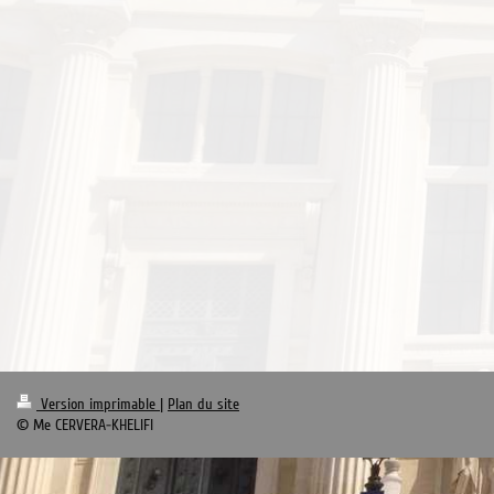
Version imprimable
|
Plan du site
© Me CERVERA-KHELIFI