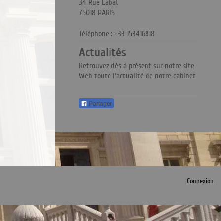
34 Rue Labat
75018
PARIS
Téléphone :
+33 153416818
Actualités
Retrouvez dès à présent sur notre site
Web toute l'actualité de notre cabinet
Partager
Connexion